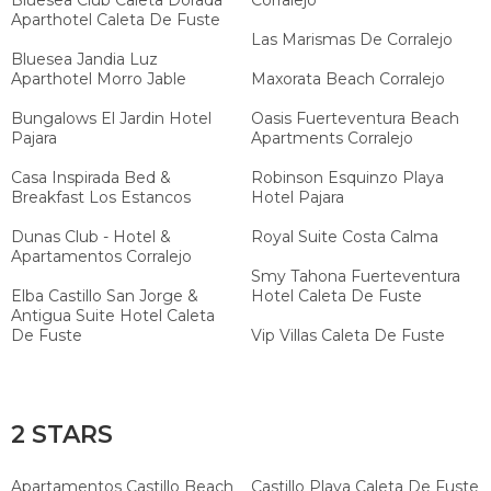
Bluesea Club Caleta Dorada
Corralejo
Aparthotel Caleta De Fuste
Las Marismas De Corralejo
Bluesea Jandia Luz
Aparthotel Morro Jable
Maxorata Beach Corralejo
Bungalows El Jardin Hotel
Oasis Fuerteventura Beach
Pajara
Apartments Corralejo
Casa Inspirada Bed &
Robinson Esquinzo Playa
Breakfast Los Estancos
Hotel Pajara
Dunas Club - Hotel &
Royal Suite Costa Calma
Apartamentos Corralejo
Smy Tahona Fuerteventura
Elba Castillo San Jorge &
Hotel Caleta De Fuste
Antigua Suite Hotel Caleta
De Fuste
Vip Villas Caleta De Fuste
2 STARS
Apartamentos Castillo Beach
Castillo Playa Caleta De Fuste