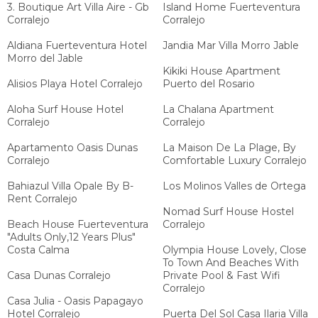
3. Boutique Art Villa Aire - Gb
Island Home Fuerteventura
Corralejo
Corralejo
Aldiana Fuerteventura Hotel
Jandia Mar Villa Morro Jable
Morro del Jable
Kikiki House Apartment
Alisios Playa Hotel Corralejo
Puerto del Rosario
Aloha Surf House Hotel
La Chalana Apartment
Corralejo
Corralejo
Apartamento Oasis Dunas
La Maison De La Plage, By
Corralejo
Comfortable Luxury Corralejo
Bahiazul Villa Opale By B-
Los Molinos Valles de Ortega
Rent Corralejo
Nomad Surf House Hostel
Beach House Fuerteventura
Corralejo
"Adults Only,12 Years Plus"
Costa Calma
Olympia House Lovely, Close
To Town And Beaches With
Casa Dunas Corralejo
Private Pool & Fast Wifi
Corralejo
Casa Julia - Oasis Papagayo
Hotel Corralejo
Puerta Del Sol Casa Ilaria Villa