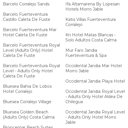
Barcelo Corralejo Sands
Ifa Altamarena By Lopesan
Hotels Morro Jable
Barcelo Fuerteventura
Castillo Caleta De Fuste
Katis Villas Fuerteventura
Corralejo
Barcelo Fuerteventura Mar
Hotel Caleta De Fuste
Kn Hotel Matas Blancas -
Solo Adultos Costa Calma
Barcelo Fuerteventura Royal
Level (Adults Only) Hotel
Mur Faro Jandia
Caleta De Fuste
Fuerteventura & Spa
Barcelo Fuerteventura Royal
Occidental Jandia Mar Hotel
Level - Adults Only Hotel
Morro Jable
Caleta De Fuste
Occidental Jandia Playa Hotel
Bluesea Bahia De Lobos
Hotel Corralejo
Occidental Jandia Royal Level
- Adults Only Hotel Aldea De
Bluesea Corralejo Village
Chilegua
Bluesea Golden Beach
Occidental Jandia Royal Level
(Adults Only) Costa Calma
- Adults Only Hotel Morro
Jable
Broncemar Beach Suites