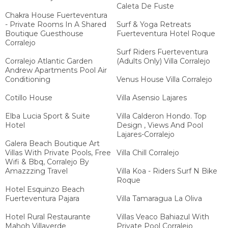
Caleta De Fuste
Chakra House Fuerteventura
- Private Rooms In A Shared
Surf & Yoga Retreats
Boutique Guesthouse
Fuerteventura Hotel Roque
Corralejo
Surf Riders Fuerteventura
Corralejo Atlantic Garden
(Adults Only) Villa Corralejo
Andrew Apartments Pool Air
Conditioning
Venus House Villa Corralejo
Cotillo House
Villa Asensio Lajares
Elba Lucia Sport & Suite
Villa Calderon Hondo. Top
Hotel
Design , Views And Pool
Lajares-Corralejo
Galera Beach Boutique Art
Villas With Private Pools, Free
Villa Chill Corralejo
Wifi & Bbq, Corralejo By
Amazzzing Travel
Villa Koa - Riders Surf N Bike
Roque
Hotel Esquinzo Beach
Fuerteventura Pajara
Villa Tamaragua La Oliva
Hotel Rural Restaurante
Villas Veaco Bahiazul With
Mahoh Villaverde
Private Pool Corralejo