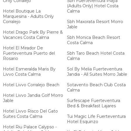
Only Corralejo
Sbh Fuerteventura Playa
(Adults Only) Hotel Costa
Hotel Boutique La
Calma
Marquesina - Adults Only
Corralejo
Sbh Maxorata Resort Morro
Jable
Hotel Drago Park By Pierre &
Vacances Costa Calma
Sbh Monica Beach Resort
Costa Calma
Hotel El Mirador De
Fuerteventura Puerto del
Sbh Taro Beach Hotel Costa
Rosario
Calma
Hotel Esmeralda Maris By
Sol By Melia Fuerteventura
Livvo Costa Calma
Jandia - All Suites Morro Jable
Hotel Livvo Corralejo Beach
Sotavento Beach Club Costa
Calma
Hotel Livvo Jandia Golf Morro
Jable
Surfescape Fuerteventura
Bed & Breakfast Lajares
Hotel Livvo Risco Del Gato
Suites Costa Calma
Tui Magic Life Fuerteventura
Hotel Esquinzo
Hotel Riu Palace Calypso -